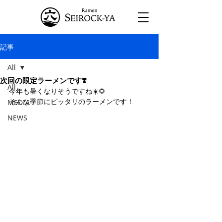
記事
All
次回の限定ラーメンです❣️
All
今年も暑くなりそうですね☀️🌻
そんな季節にピッタリのラーメンです！
MEDIA
NEWS