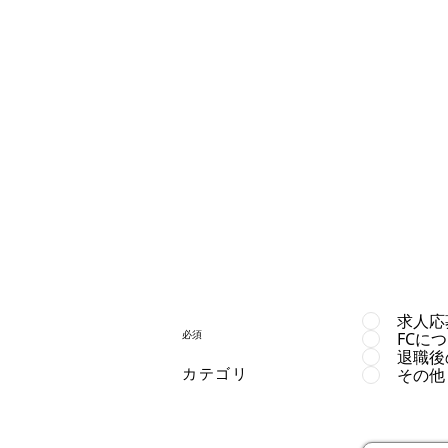
求人応
​必須
FCに
退職後
カテゴリ
その他