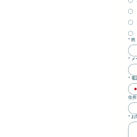
*
姓
*
メ
*
電
住所
*
お