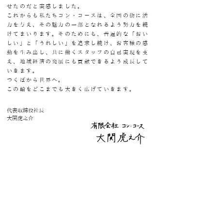
せたのだと実感しました。
これからも私たちコン・コースは、全国の街に活
力を与え、その魅力の一部となれるよう努力を続
けてまいります。そのためにも、普遍的な「おい
しい」と「うれしい」を追求し続け、お客様の感
動を生み出し、共に働くスタッフの自己実現を支
え、地域経済の発展にも貢献できるよう成長して
いきます。
つくばから世界へ。
この輪をどこまでも大きく広げていきます。
代表取締役社長
大関虎之介