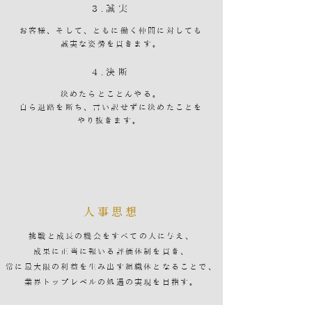
3.誠実
お客様、そして、ともに働く仲間に対しても
誠実な姿勢を貫きます。
4.決断
決めたらとことんやる。
自ら退路を断ち、言い訳せずに決めたことを
やり抜きます。
人事思想
挑戦と成長の機会をすべての人に与え、
成果に正当に報いる評価体制を貫き、
常に最大限の利益を生み出す組織体となることで、
業界トップレベルの処遇の実現を目指す。