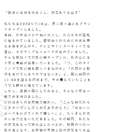
“飲食店は街を明るくし、活気を生み出す”
私たちは2020年7月6日、清六家下妻店をグラン
ドオープンしました。
当時、世界はコロナ禍に突入し、社会全体が混乱
に包まれていました。感染防止のために外食を控
える動きが広がり、テレビやインターネットでは
連日、ネガティブなニュースが流れていました。
そんな状況下での新店舗オープンに、私の心には
不安と葛藤が渦巻いていました。「今、このタイ
ミングで新店舗を開くべきなのか」「世間から批
判を受けてしまうのではないか」と、開店時間の
11:00を迎える直前まで、手が震えていたことを
今でも鮮明に覚えています。
しかし、実際に開店してみると、そんな不安は一
瞬で吹き飛びました。
店内は多くのお客様で賑わい、「こんな時だから
こそオープンしてくれてありがとう」「明るいニ
ュースを届けてくれて嬉しい」と、たくさんの温
かいお言葉をいただきました。その瞬間、私たち
が勇気をもって踏み出した一歩が、暗闇の中の一
筋の光となり、お客様の笑顔と街の活気を生み出