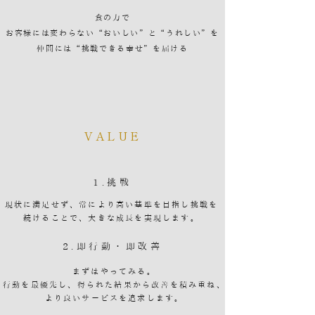
食の力で
お客様には変わらない“おいしい”と“うれしい”を
仲間には“挑戦できる幸せ”を届ける
VALUE
1.挑戦
現状に満足せず、常により高い基準を目指し挑戦を
続けることで、大きな成長を実現します。
2.即行動・即改善
まずはやってみる。
行動を最優先し、得られた結果から改善を積み重ね、
より良いサービスを追求します。