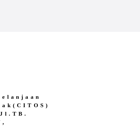
belanjaan
dak(CITOS)
Jl.TB.
7,