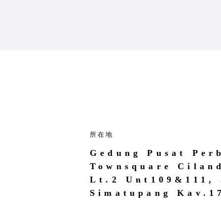
所在地
Gedung Pusat Per
Townsquare Cilan
Lt.2 Unt109&111, 
Simatupang Kav.1